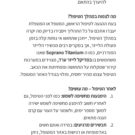
להיערך בהתאם.
מה לצפות במהלך הטיפול?
בעת ההגעה לטיפול הראשון, המטפל או המטפלת 
יעברו אתכם על כל התהליך ויסבירו בדיוק מה יקרה 
במהלך הטיפול. ייתכן שתחושו אי נוחות קלה בזמן 
פעולת הלייזר, אך במקרים רבים מכשירי הלייזר 
המודרניים, כמו ה-
Soprano Titanium
 שאנו 
משתמשים בו 
במדיקל לייזר ערד,
 מצוידים במערכות 
קירור שמקלות על התחושה ומפחיתות את הכאב. 
הטיפול עצמו מהיר יחסית, ותלוי בגודל האזור המטופל.
לאחר הטיפול – מה עושים?
הימנעות מחשיפה לשמש: 
כמו לפני הטיפול, גם 
לאחריו חשוב להימנע מחשיפה לשמש ישירה 
למשך מספר ימים, ולשמור על העור עם קרם 
הגנה מתאים.
תכשירים מרגיעים: 
במידה ואתם חשים 
באדמומיות או רגישות באזור המטופל, ניתן 