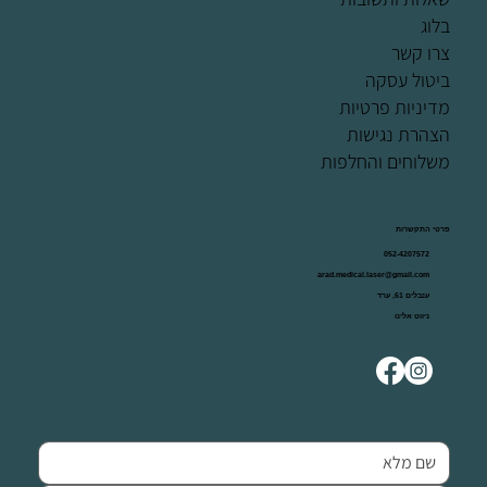
בלוג
צרו קשר
ביטול עסקה
מדיניות פרטיות
הצהרת נגישות
משלוחים והחלפות
פרטי התקשרות
052-4207572
arad.medical.laser@gmail.com
ענבלים 61, ערד
ניווט אלינו