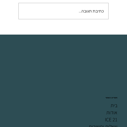
כתיבת תגובה...
טיפולי הסרת שיער בלייזר לגברים
תפריט האתר
בית
אודות
ICE 21
שאלות ותשובות