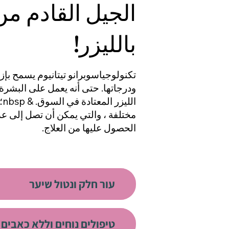
الجيل القادم من
بالليزر!
تكنولوجيا
سوبرانو تيتانيوم
يسمح بإزا
ودرجاتها. حتى أنه يعمل على البشرة
الليزر المعتادة في السوق. & nbsp؛
مختلفة ، والتي يمكن أن تصل إلى عد
الحصول عليها من العلاج.
​עור חלק ונטול שיער
​טיפולים נוחים וללא כאבים