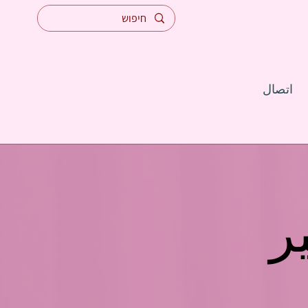
اتصال
ر