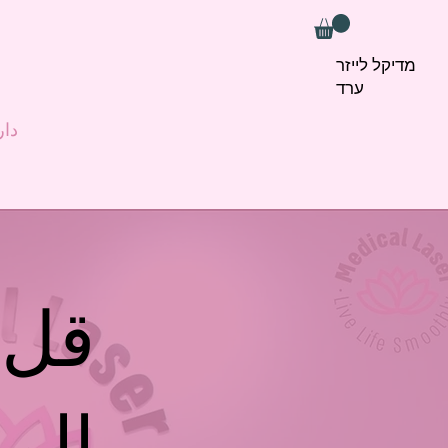
מדיקל לייזר
ערד
دار
قل 
الم