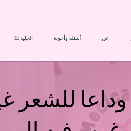
عن
أسئلة وأجوبة
الجليد 21
وداعا للشعر غي
رغوب فيه إلى