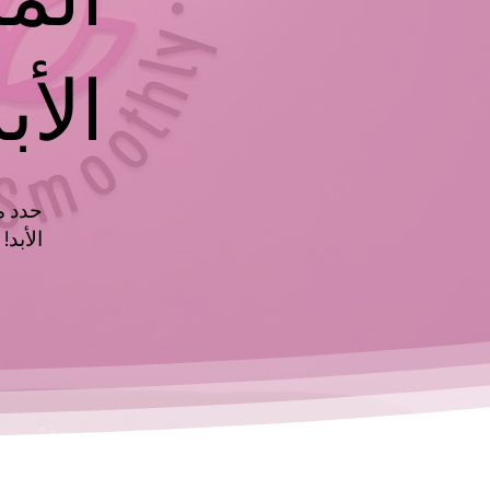
الأب
حدد م
الأبد!